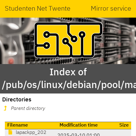
Studenten Net Twente
Mirror service
Index of
/pub/os/linux/debian/pool/ma
Directories
Parent directory
Filename
Modification time
Size
lapackpp_202
2025-03-10 01:00