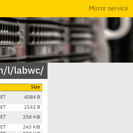
Mirror service
n/l/labwc/
Size
CET
4084 B
CET
2142 B
CET
258 KiB
CET
243 KiB