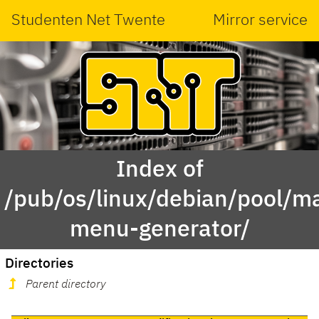
Studenten Net Twente
Mirror service
Index of
/pub/os/linux/debian/pool/ma
menu-generator/
Directories
Parent directory