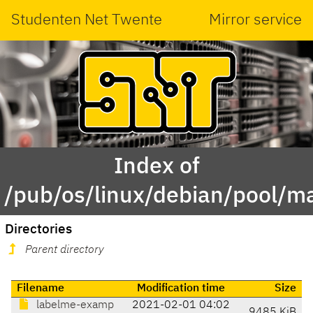
Studenten Net Twente
Mirror service
Index of
/pub/os/linux/debian/pool/ma
Directories
Parent directory
Filename
Modification time
Size
labelme-examp
2021-02-01 04:02
9485 KiB