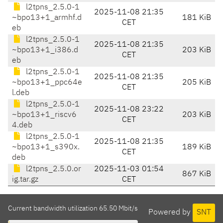
l2tpns_2.5.0-1
2025-11-08 21:35
~bpo13+1_armhf.d
181 KiB
CET
eb
l2tpns_2.5.0-1
2025-11-08 21:35
~bpo13+1_i386.d
203 KiB
CET
eb
l2tpns_2.5.0-1
2025-11-08 21:35
~bpo13+1_ppc64e
205 KiB
CET
l.deb
l2tpns_2.5.0-1
2025-11-08 23:22
~bpo13+1_riscv6
203 KiB
CET
4.deb
l2tpns_2.5.0-1
2025-11-08 21:35
~bpo13+1_s390x.
189 KiB
CET
deb
l2tpns_2.5.0.or
2025-11-03 01:54
867 KiB
ig.tar.gz
CET
Current bandwidth utilization 65.50 Mbit/s
Powered by
SNT