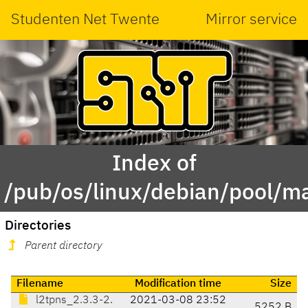
Studenten Net Twente
Mirror service
Index of
/pub/os/linux/debian/pool/ma
Directories
Parent directory
Filename
Modification time
Size
l2tpns_2.3.3-2.
2021-03-08 23:52
5252 B