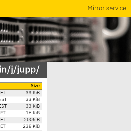
Mirror service
n/j/jupp/
Size
CET
33 KiB
EST
33 KiB
EST
33 KiB
CET
16 KiB
CET
2005 B
CET
238 KiB