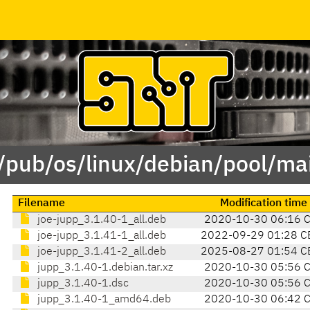
 /pub/os/linux/debian/pool/mai
Filename
Modification time
joe-jupp_3.1.40-1_all.deb
2020-10-30 06:16 
joe-jupp_3.1.41-1_all.deb
2022-09-29 01:28 C
joe-jupp_3.1.41-2_all.deb
2025-08-27 01:54 C
jupp_3.1.40-1.debian.tar.xz
2020-10-30 05:56 
jupp_3.1.40-1.dsc
2020-10-30 05:56 
jupp_3.1.40-1_amd64.deb
2020-10-30 06:42 