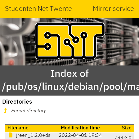
Studenten Net Twente
Mirror service
Index of
/pub/os/linux/debian/pool/ma
Directories
Parent directory
Filename
Modification time
Size
jreen_1.2.0+ds
2022-04-01 19:34
4112 B