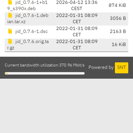
jid_0.7.6-1+b1
2026-04-12 13:36
874 KiB
9_s390x.deb
CEST
jid_0.7.6-1.deb
2022-01-31 08:09
3056 B
ian.tar.xz
CET
2022-01-31 08:09
jid_0.7.6-1.dsc
2163 B
CET
jid_0.7.6.orig.ta
2022-01-31 08:09
16 KiB
r.gz
CET
Current bandwidth utilization 370.96 Mbit/s
Powered by
SNT