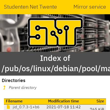
Studenten Net Twente
Mirror service
Index of
/pub/os/linux/debian/pool/mai
Directories
Parent directory
Filename
Modification time
Size
jid_0.7.3-1+b6
2021-07-18 11:42
765 KiB