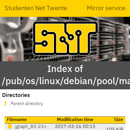
Studenten Net Twente
Mirror service
Index of
/pub/os/linux/debian/pool/ma
Directories
Parent directory
Filename
Modification time
Size
jgraph_83-23+
2017-03-16 00:15
105 KiB