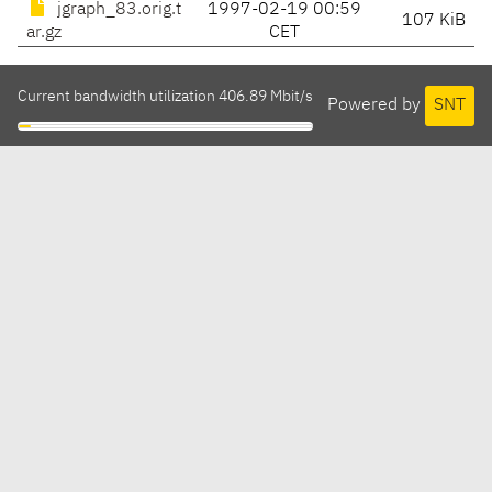
jgraph_83.orig.t
1997-02-19 00:59
107 KiB
ar.gz
CET
Current bandwidth utilization 406.89 Mbit/s
Powered by
SNT