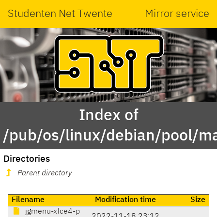
Studenten Net Twente
Mirror service
Index of
/pub/os/linux/debian/pool/m
Directories
Parent directory
Filename
Modification time
Size
jgmenu-xfce4-p
2022-11-18 23:12