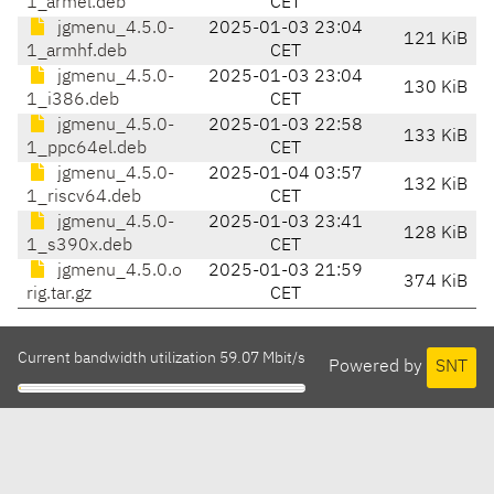
1_armel.deb
CET
jgmenu_4.5.0-
2025-01-03 23:04
121 KiB
1_armhf.deb
CET
jgmenu_4.5.0-
2025-01-03 23:04
130 KiB
1_i386.deb
CET
jgmenu_4.5.0-
2025-01-03 22:58
133 KiB
1_ppc64el.deb
CET
jgmenu_4.5.0-
2025-01-04 03:57
132 KiB
1_riscv64.deb
CET
jgmenu_4.5.0-
2025-01-03 23:41
128 KiB
1_s390x.deb
CET
jgmenu_4.5.0.o
2025-01-03 21:59
374 KiB
rig.tar.gz
CET
Current bandwidth utilization 59.07 Mbit/s
Powered by
SNT