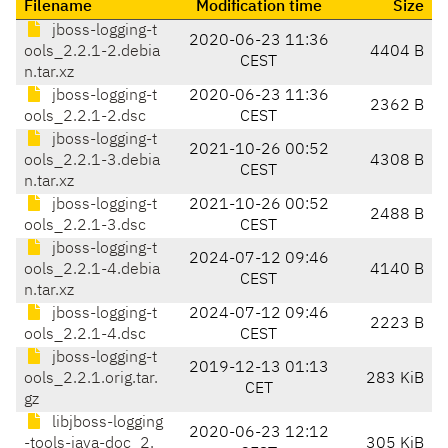
Filename
Modification time
Size
jboss-logging-t
2020-06-23 11:36
ools_2.2.1-2.debia
4404 B
CEST
n.tar.xz
jboss-logging-t
2020-06-23 11:36
2362 B
ools_2.2.1-2.dsc
CEST
jboss-logging-t
2021-10-26 00:52
ools_2.2.1-3.debia
4308 B
CEST
n.tar.xz
jboss-logging-t
2021-10-26 00:52
2488 B
ools_2.2.1-3.dsc
CEST
jboss-logging-t
2024-07-12 09:46
ools_2.2.1-4.debia
4140 B
CEST
n.tar.xz
jboss-logging-t
2024-07-12 09:46
2223 B
ools_2.2.1-4.dsc
CEST
jboss-logging-t
2019-12-13 01:13
ools_2.2.1.orig.tar.
283 KiB
CET
gz
libjboss-logging
2020-06-23 12:12
-tools-java-doc_2.
305 KiB