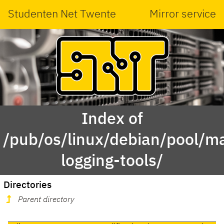
Studenten Net Twente
Mirror service
Index of
/pub/os/linux/debian/pool/ma
logging-tools/
Directories
Parent directory