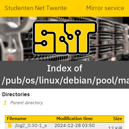
Studenten Net Twente
Mirror service
Index of
/pub/os/linux/debian/pool/ma
Directories
Parent directory
Filename
Modification time
Size
jbig2_0.30-1_a
2024-12-28 03:50
12 KiB