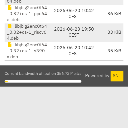
64.deb
libjbig2enc0t64
2026-06-20 10:42
_0.32+ds-1_ppc64
36 KiB
CEST
el.deb
libjbig2enc0t64
2026-06-23 19:50
_0.32+ds-1_riscv6
33 KiB
CEST
4.deb
libjbig2enc0t64
2026-06-20 10:42
_0.32+ds-1_s390
35 KiB
CEST
x.deb
Current bandwidth utilization 356.73 Mbit/s
Powered by
SNT