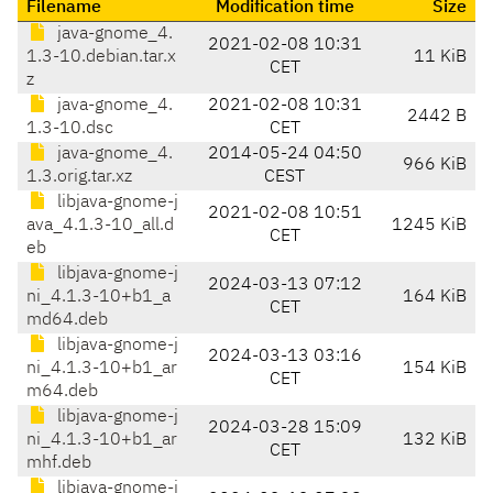
Filename
Modification time
Size
java-gnome_4.
2021-02-08 10:31
1.3-10.debian.tar.x
11 KiB
CET
z
java-gnome_4.
2021-02-08 10:31
2442 B
1.3-10.dsc
CET
java-gnome_4.
2014-05-24 04:50
966 KiB
1.3.orig.tar.xz
CEST
libjava-gnome-j
2021-02-08 10:51
ava_4.1.3-10_all.d
1245 KiB
CET
eb
libjava-gnome-j
2024-03-13 07:12
ni_4.1.3-10+b1_a
164 KiB
CET
md64.deb
libjava-gnome-j
2024-03-13 03:16
ni_4.1.3-10+b1_ar
154 KiB
CET
m64.deb
libjava-gnome-j
2024-03-28 15:09
ni_4.1.3-10+b1_ar
132 KiB
CET
mhf.deb
libjava-gnome-j