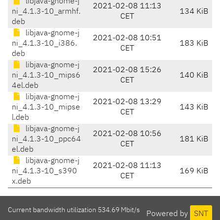
libjava-gnome-j
2021-02-08 11:13
ni_4.1.3-10_armhf.
134 KiB
CET
deb
libjava-gnome-j
2021-02-08 10:51
ni_4.1.3-10_i386.
183 KiB
CET
deb
libjava-gnome-j
2021-02-08 15:26
ni_4.1.3-10_mips6
140 KiB
CET
4el.deb
libjava-gnome-j
2021-02-08 13:29
ni_4.1.3-10_mipse
143 KiB
CET
l.deb
libjava-gnome-j
2021-02-08 10:56
ni_4.1.3-10_ppc64
181 KiB
CET
el.deb
libjava-gnome-j
2021-02-08 11:13
ni_4.1.3-10_s390
169 KiB
CET
x.deb
Current bandwidth utilization 534.69 Mbit/s
Powered by
SNT