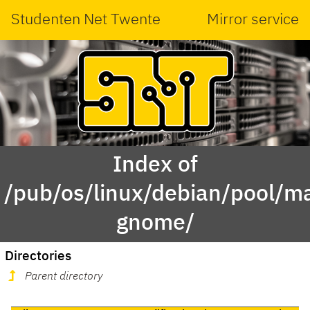
Studenten Net Twente
Mirror service
Index of
/pub/os/linux/debian/pool/ma
gnome/
Directories
Parent directory