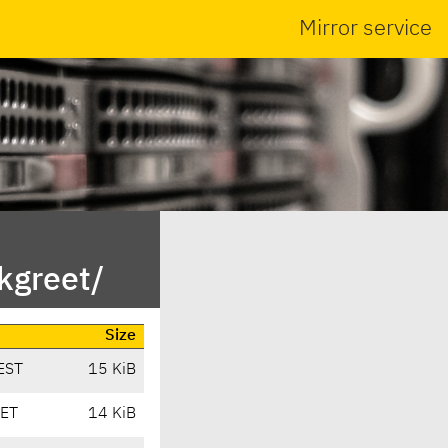
Mirror service
kgreet/
Size
EST
15 KiB
CET
14 KiB