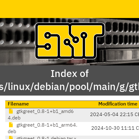
Index of
s/linux/debian/pool/main/g/gt
Filename
Modification time
gtkgreet_0.8-1+b1_amd6
2024-05-04 22:15 C
4.deb
gtkgreet_0.8-1+b1_arm64.
2024-10-30 11:11 
deb