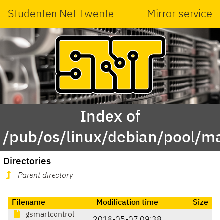
Studenten Net Twente
Mirror service
Index of
/pub/os/linux/debian/pool/ma
Directories
Parent directory
Filename
Modification time
Size
gsmartcontrol_
2018-05-07 09:38