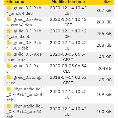
Filename
Modification time
Size
gr-iio_0.3-9+b
2020-12-14 10:42
307 KiB
4_amd64.deb
CET
gr-iio_0.3-9+b
2020-12-14 10:42
283 KiB
4_arm64.deb
CET
gr-iio_0.3-9+b
2020-12-14 10:42
255 KiB
4_armhf.deb
CET
gr-iio_0.3-9+b
2020-12-14 10:42
288 KiB
4_i386.deb
CET
gr-iio_0.3-9.de
2020-08-05 06:54
49 KiB
bian.tar.xz
CEST
gr-iio_0.3-9.ds
2020-08-05 06:54
2049 B
c
CEST
gr-iio_0.3.orig.t
2018-04-14 02:53
45 KiB
ar.xz
CEST
libgnuradio-iio1
2020-12-14 10:42
_0.3-9+b4_amd64.
109 KiB
CET
deb
libgnuradio-iio1
2020-12-14 10:42
_0.3-9+b4_arm64.
100 KiB
CET
deb