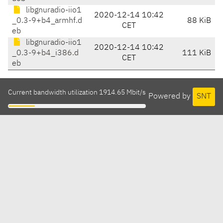
libgnuradio-iio1
2020-12-14 10:42
_0.3-9+b4_armhf.d
88 KiB
CET
eb
libgnuradio-iio1
2020-12-14 10:42
_0.3-9+b4_i386.d
111 KiB
CET
eb
Current bandwidth utilization 1914.65 Mbit/s
Powered by
SNT