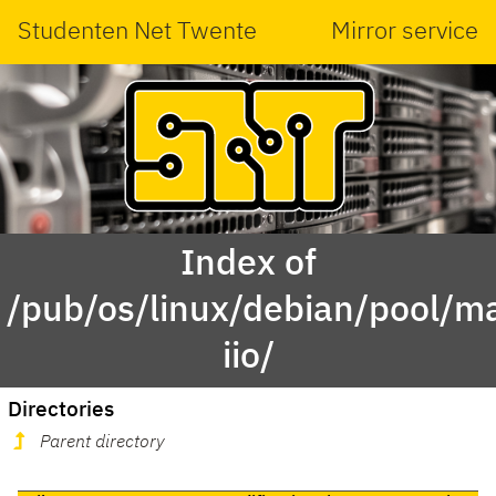
Studenten Net Twente
Mirror service
Index of
/pub/os/linux/debian/pool/ma
iio/
Directories
Parent directory