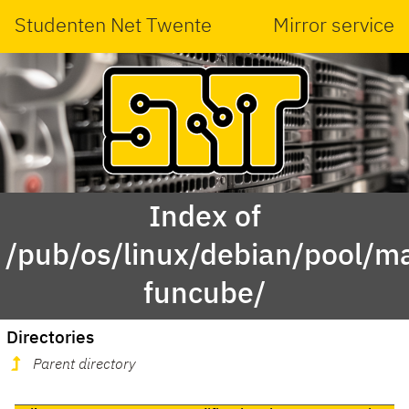
Studenten Net Twente
Mirror service
Index of
/pub/os/linux/debian/pool/ma
funcube/
Directories
Parent directory