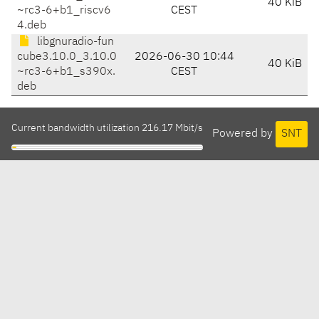
40 KiB
~rc3-6+b1_riscv6
CEST
4.deb
libgnuradio-fun
cube3.10.0_3.10.0
2026-06-30 10:44
40 KiB
~rc3-6+b1_s390x.
CEST
deb
Current bandwidth utilization 216.17 Mbit/s
Powered by
SNT