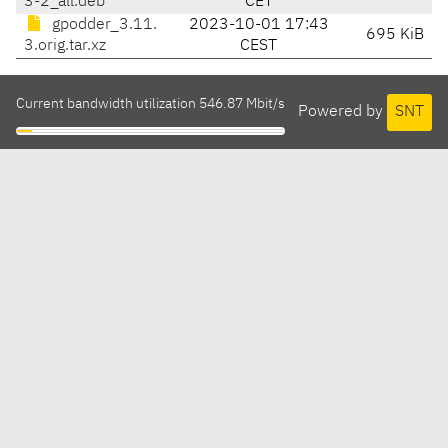
3-2_all.deb
CET
gpodder_3.11.
2023-10-01 17:43
695 KiB
3.orig.tar.xz
CEST
Current bandwidth utilization 546.87 Mbit/s
Powered by
SNT