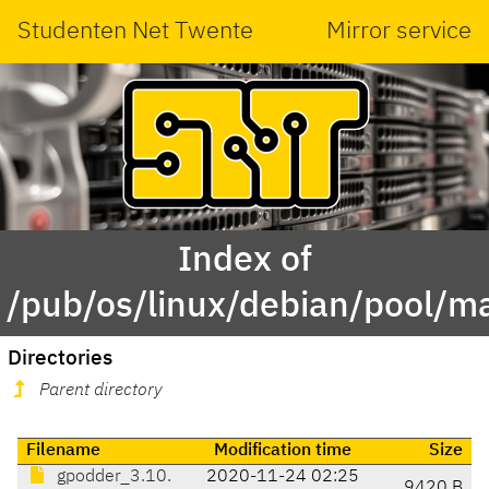
Studenten Net Twente
Mirror service
Index of
/pub/os/linux/debian/pool/m
Directories
Parent directory
Filename
Modification time
Size
gpodder_3.10.
2020-11-24 02:25
9420 B