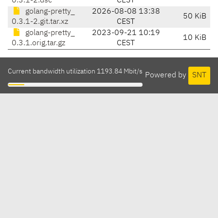
0.3.1-2.dsc
CEST
golang-pretty_
2026-08-08 13:38
50 KiB
0.3.1-2.git.tar.xz
CEST
golang-pretty_
2023-09-21 10:19
10 KiB
0.3.1.orig.tar.gz
CEST
Current bandwidth utilization 1193.84 Mbit/s
Powered by
SNT