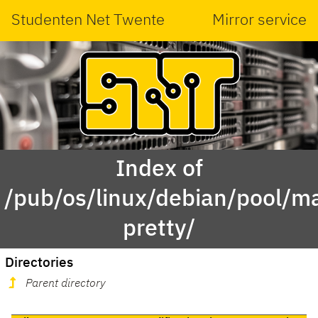
Studenten Net Twente
Mirror service
Index of
/pub/os/linux/debian/pool/ma
pretty/
Directories
Parent directory