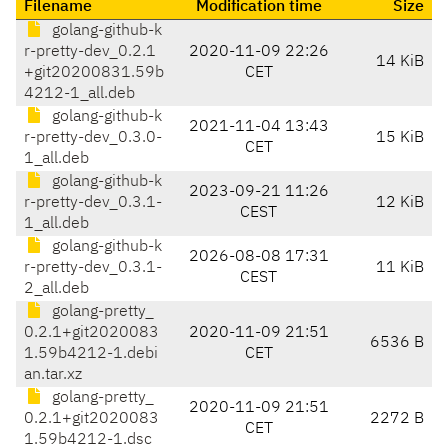
Filename
Modification time
Size
golang-github-k
r-pretty-dev_0.2.1
2020-11-09 22:26
14 KiB
+git20200831.59b
CET
4212-1_all.deb
golang-github-k
2021-11-04 13:43
r-pretty-dev_0.3.0-
15 KiB
CET
1_all.deb
golang-github-k
2023-09-21 11:26
r-pretty-dev_0.3.1-
12 KiB
CEST
1_all.deb
golang-github-k
2026-08-08 17:31
r-pretty-dev_0.3.1-
11 KiB
CEST
2_all.deb
golang-pretty_
0.2.1+git2020083
2020-11-09 21:51
6536 B
1.59b4212-1.debi
CET
an.tar.xz
golang-pretty_
2020-11-09 21:51
0.2.1+git2020083
2272 B
CET
1.59b4212-1.dsc