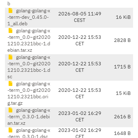
b
golang-golang-x
2026-08-05 11:49
-term-dev_0.45.0-
16 KiB
CEST
1_all.deb
golang-golang-x
-term_0.0~git2020
2020-12-22 15:53
2828 B
1210.2321bbc-1.d
CET
ebian.tar.xz
golang-golang-x
-term_0.0~git2020
2020-12-22 15:53
1715 B
1210.2321bbc-1.d
CET
sc
golang-golang-x
-term_0.0~git2020
2020-12-22 15:53
15 KiB
1210.2321bbc.ori
CET
g.tar.gz
golang-golang-x
2023-01-02 16:29
-term_0.3.0-1.debi
2616 B
CET
an.tar.xz
golang-golang-x
2023-01-02 16:29
1648 B
-term_0.3.0-1.dsc
CET