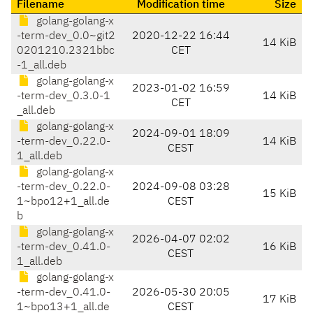
Filename
Modification time
Size
golang-golang-x
-term-dev_0.0~git2
2020-12-22 16:44
14 KiB
0201210.2321bbc
CET
-1_all.deb
golang-golang-x
2023-01-02 16:59
-term-dev_0.3.0-1
14 KiB
CET
_all.deb
golang-golang-x
2024-09-01 18:09
-term-dev_0.22.0-
14 KiB
CEST
1_all.deb
golang-golang-x
-term-dev_0.22.0-
2024-09-08 03:28
15 KiB
1~bpo12+1_all.de
CEST
b
golang-golang-x
2026-04-07 02:02
-term-dev_0.41.0-
16 KiB
CEST
1_all.deb
golang-golang-x
-term-dev_0.41.0-
2026-05-30 20:05
17 KiB
1~bpo13+1_all.de
CEST