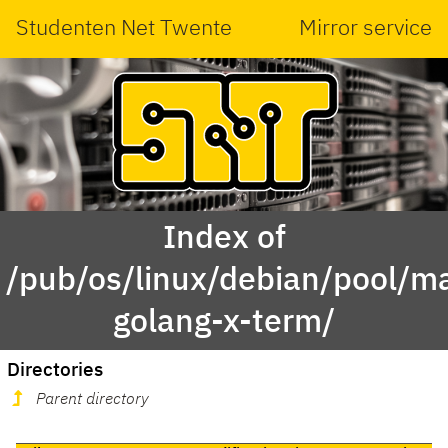
Studenten Net Twente
Mirror service
Index of
/pub/os/linux/debian/pool/ma
golang-x-term/
Directories
Parent directory