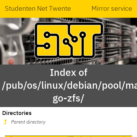
Studenten Net Twente
Mirror service
Index of
/pub/os/linux/debian/pool/ma
go-zfs/
Directories
Parent directory