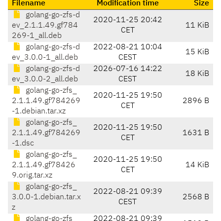
Filename
Modification time
Size
golang-go-zfs-d
2020-11-25 20:42
ev_2.1.1.49.gf784
11 KiB
CET
269-1_all.deb
golang-go-zfs-d
2022-08-21 10:04
15 KiB
ev_3.0.0-1_all.deb
CEST
golang-go-zfs-d
2026-07-16 14:22
18 KiB
ev_3.0.0-2_all.deb
CEST
golang-go-zfs_
2020-11-25 19:50
2.1.1.49.gf784269
2896 B
CET
-1.debian.tar.xz
golang-go-zfs_
2020-11-25 19:50
2.1.1.49.gf784269
1631 B
CET
-1.dsc
golang-go-zfs_
2020-11-25 19:50
2.1.1.49.gf78426
14 KiB
CET
9.orig.tar.xz
golang-go-zfs_
2022-08-21 09:39
3.0.0-1.debian.tar.x
2568 B
CEST
z
golang-go-zfs_
2022-08-21 09:39