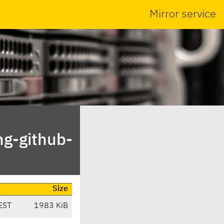
Mirror service
ng-github-
Size
EST
1983 KiB