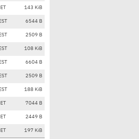
CET
143 KiB
EST
6544 B
EST
2509 B
EST
108 KiB
EST
6604 B
EST
2509 B
EST
188 KiB
CET
7044 B
CET
2449 B
CET
197 KiB