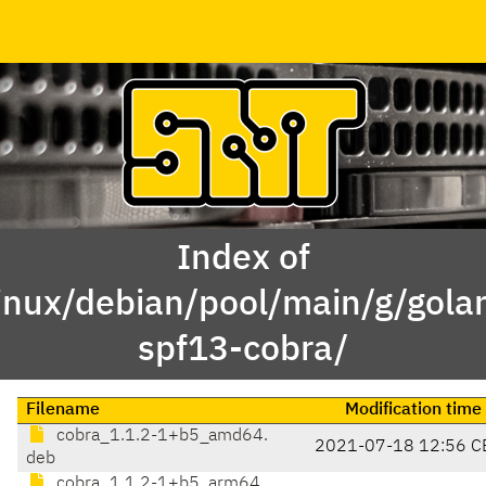
Index of
inux/debian/pool/main/g/gola
spf13-cobra/
Filename
Modification time
cobra_1.1.2-1+b5_amd64.
2021-07-18 12:56 C
deb
cobra_1.1.2-1+b5_arm64.