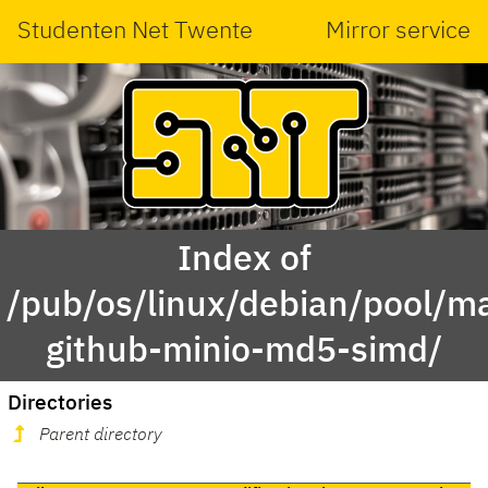
Studenten Net Twente
Mirror service
Index of
/pub/os/linux/debian/pool/ma
github-minio-md5-simd/
Directories
Parent directory