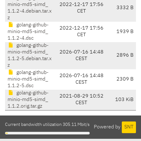
minio-md5-simd_
2022-12-17 17:56
3332 B
1.1.2-4.debian.tar.x
CET
z
golang-github-
2022-12-17 17:56
minio-md5-simd_
1939 B
CET
1.1.2-4.dsc
golang-github-
minio-md5-simd_
2026-07-16 14:48
2896 B
1.1.2-5.debian.tar.x
CEST
z
golang-github-
2026-07-16 14:48
minio-md5-simd_
2309 B
CEST
1.1.2-5.dsc
golang-github-
2021-08-29 10:52
minio-md5-simd_
103 KiB
CEST
1.1.2.orig.tar.gz
Current bandwidth utilization 305.11 Mbit/s
Powered by
SNT