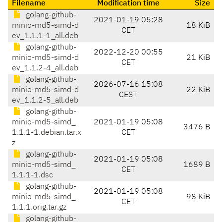
Filename
Modification time
Size
golang-github-
2021-01-19 05:28
minio-md5-simd-d
18 KiB
CET
ev_1.1.1-1_all.deb
golang-github-
2022-12-20 00:55
minio-md5-simd-d
21 KiB
CET
ev_1.1.2-4_all.deb
golang-github-
2026-07-16 15:08
minio-md5-simd-d
22 KiB
CEST
ev_1.1.2-5_all.deb
golang-github-
minio-md5-simd_
2021-01-19 05:08
3476 B
1.1.1-1.debian.tar.x
CET
z
golang-github-
2021-01-19 05:08
minio-md5-simd_
1689 B
CET
1.1.1-1.dsc
golang-github-
2021-01-19 05:08
minio-md5-simd_
98 KiB
CET
1.1.1.orig.tar.gz
golang-github-