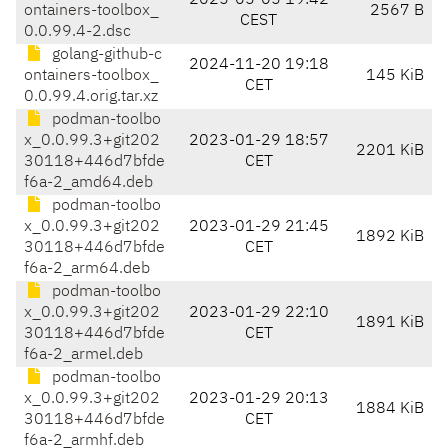
2025-05-05 19:42
ontainers-toolbox_
2567 B
CEST
0.0.99.4-2.dsc
golang-github-c
2024-11-20 19:18
ontainers-toolbox_
145 KiB
CET
0.0.99.4.orig.tar.xz
podman-toolbo
x_0.0.99.3+git202
2023-01-29 18:57
2201 KiB
30118+446d7bfde
CET
f6a-2_amd64.deb
podman-toolbo
x_0.0.99.3+git202
2023-01-29 21:45
1892 KiB
30118+446d7bfde
CET
f6a-2_arm64.deb
podman-toolbo
x_0.0.99.3+git202
2023-01-29 22:10
1891 KiB
30118+446d7bfde
CET
f6a-2_armel.deb
podman-toolbo
x_0.0.99.3+git202
2023-01-29 20:13
1884 KiB
30118+446d7bfde
CET
f6a-2_armhf.deb