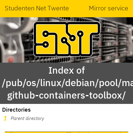
Studenten Net Twente
Mirror service
Index of
/pub/os/linux/debian/pool/ma
github-containers-toolbox/
Directories
Parent directory