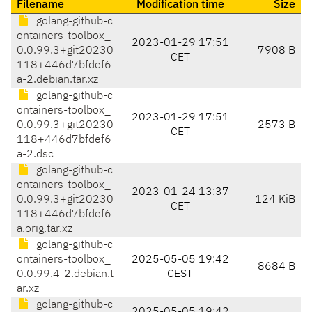
Filename
Modification time
Size
golang-github-c
ontainers-toolbox_
2023-01-29 17:51
0.0.99.3+git20230
7908 B
CET
118+446d7bfdef6
a-2.debian.tar.xz
golang-github-c
ontainers-toolbox_
2023-01-29 17:51
0.0.99.3+git20230
2573 B
CET
118+446d7bfdef6
a-2.dsc
golang-github-c
ontainers-toolbox_
2023-01-24 13:37
0.0.99.3+git20230
124 KiB
CET
118+446d7bfdef6
a.orig.tar.xz
golang-github-c
ontainers-toolbox_
2025-05-05 19:42
8684 B
0.0.99.4-2.debian.t
CEST
ar.xz
golang-github-c