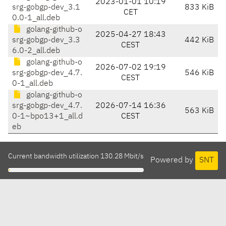
2023-01-01 10:19
srg-gobgp-dev_3.1
833 KiB
CET
0.0-1_all.deb
golang-github-o
2025-04-27 18:43
srg-gobgp-dev_3.3
442 KiB
CEST
6.0-2_all.deb
golang-github-o
2026-07-02 19:19
srg-gobgp-dev_4.7.
546 KiB
CEST
0-1_all.deb
golang-github-o
srg-gobgp-dev_4.7.
2026-07-14 16:36
563 KiB
0-1~bpo13+1_all.d
CEST
eb
Current bandwidth utilization 130.28 Mbit/s
Powered by
SNT