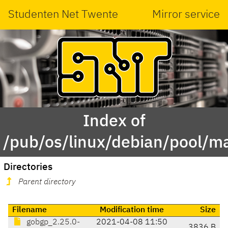
Studenten Net Twente
Mirror service
Index of
/pub/os/linux/debian/pool/m
Directories
Parent directory
Filename
Modification time
Size
gobgp_2.25.0-
2021-04-08 11:50
3836 B