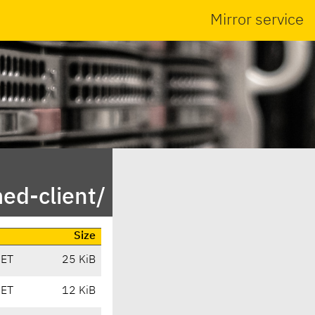
Mirror service
ed-client/
Size
CET
25 KiB
CET
12 KiB