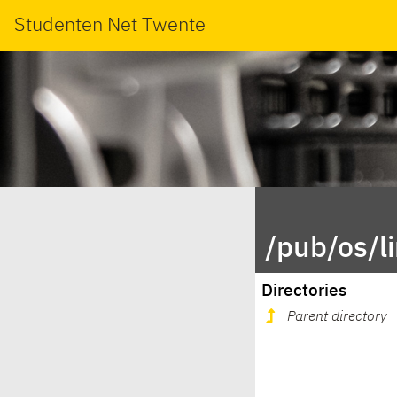
Studenten Net Twente
/pub/os/l
Directories
Parent directory