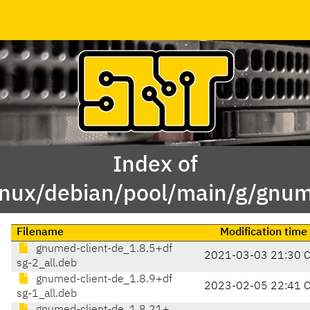
Index of
inux/debian/pool/main/g/gnum
Filename
Modification time
gnumed-client-de_1.8.5+df
2021-03-03 21:30 
sg-2_all.deb
gnumed-client-de_1.8.9+df
2023-02-05 22:41 
sg-1_all.deb