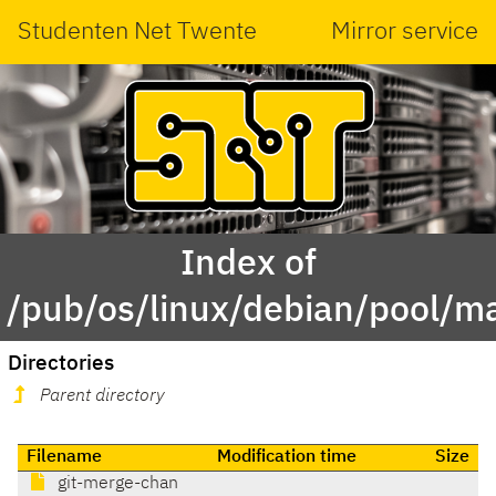
Studenten Net Twente
Mirror service
Index of
/pub/os/linux/debian/pool/ma
Directories
Parent directory
Filename
Modification time
Size
git-merge-chan