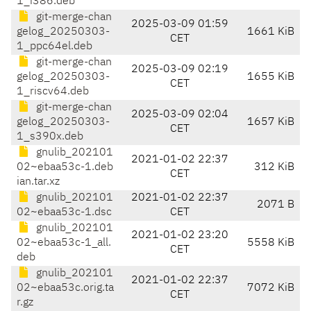
1_i386.deb
git-merge-chan
2025-03-09 01:59
gelog_20250303-
1661 KiB
CET
1_ppc64el.deb
git-merge-chan
2025-03-09 02:19
gelog_20250303-
1655 KiB
CET
1_riscv64.deb
git-merge-chan
2025-03-09 02:04
gelog_20250303-
1657 KiB
CET
1_s390x.deb
gnulib_202101
2021-01-02 22:37
02~ebaa53c-1.deb
312 KiB
CET
ian.tar.xz
gnulib_202101
2021-01-02 22:37
2071 B
02~ebaa53c-1.dsc
CET
gnulib_202101
2021-01-02 23:20
02~ebaa53c-1_all.
5558 KiB
CET
deb
gnulib_202101
2021-01-02 22:37
02~ebaa53c.orig.ta
7072 KiB
CET
r.gz