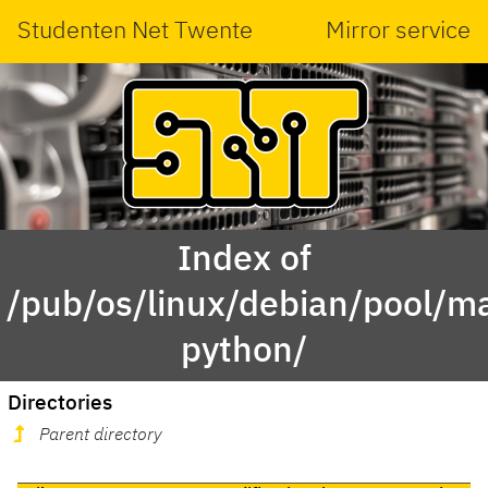
Studenten Net Twente
Mirror service
Index of
/pub/os/linux/debian/pool/m
python/
Directories
Parent directory