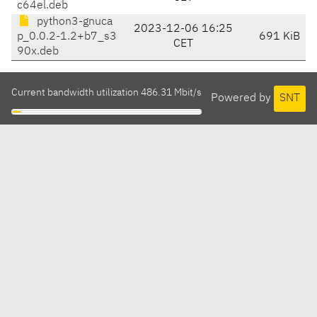
c64el.deb
python3-gnuca
2023-12-06 16:25
p_0.0.2-1.2+b7_s3
691 KiB
CET
90x.deb
Current bandwidth utilization 486.31 Mbit/s
Powered by
SNT