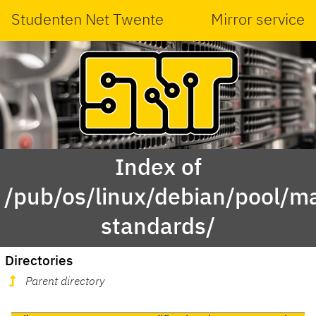
Studenten Net Twente
Mirror service
Index of
/pub/os/linux/debian/pool/m
standards/
Directories
Parent directory