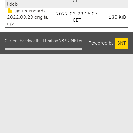
CET
l.deb
gnu-standards_
2022-03-23 16:07
2022.03.23.orig.ta
130 KiB
CET
r.gz
Current bandwidth utilization 78.92 Mbit/s
Powered by
SNT