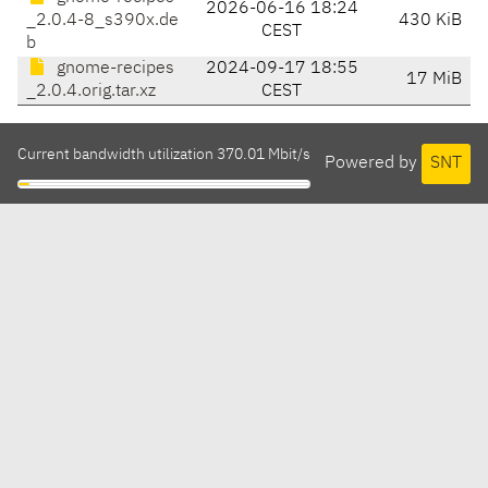
2026-06-16 18:24
_2.0.4-8_s390x.de
430 KiB
CEST
b
gnome-recipes
2024-09-17 18:55
17 MiB
_2.0.4.orig.tar.xz
CEST
Current bandwidth utilization 370.01 Mbit/s
Powered by
SNT