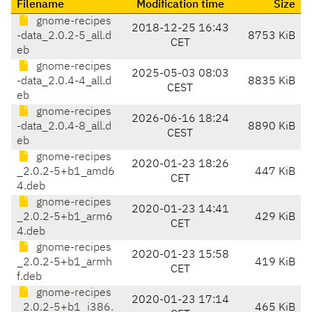
Filename
Modification time
Size
gnome-recipes
2018-12-25 16:43
-data_2.0.2-5_all.d
8753 KiB
CET
eb
gnome-recipes
2025-05-03 08:03
-data_2.0.4-4_all.d
8835 KiB
CEST
eb
gnome-recipes
2026-06-16 18:24
-data_2.0.4-8_all.d
8890 KiB
CEST
eb
gnome-recipes
2020-01-23 18:26
_2.0.2-5+b1_amd6
447 KiB
CET
4.deb
gnome-recipes
2020-01-23 14:41
_2.0.2-5+b1_arm6
429 KiB
CET
4.deb
gnome-recipes
2020-01-23 15:58
_2.0.2-5+b1_armh
419 KiB
CET
f.deb
gnome-recipes
2020-01-23 17:14
_2.0.2-5+b1_i386.
465 KiB