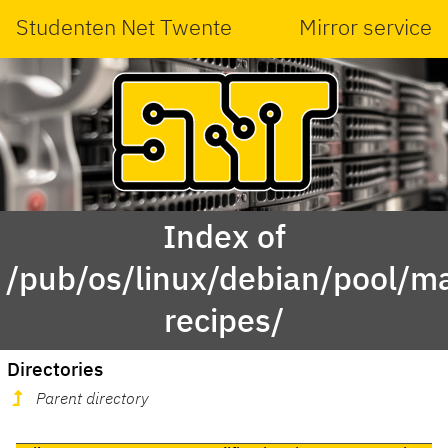
Studenten Net Twente
Mirror service
Index of
/pub/os/linux/debian/pool/m
recipes/
Directories
Parent directory