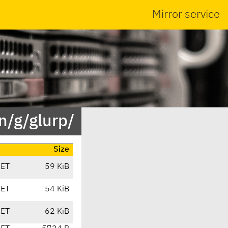
Mirror service
n/g/glurp/
Size
CET
59 KiB
CET
54 KiB
CET
62 KiB