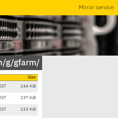
Mirror service
n/g/gfarm/
Size
EST
244 KiB
EST
237 KiB
EST
233 KiB