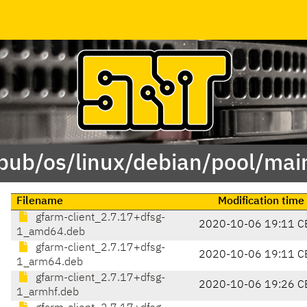
/pub/os/linux/debian/pool/mai
Filename
Modification time
gfarm-client_2.7.17+dfsg-
2020-10-06 19:11 C
1_amd64.deb
gfarm-client_2.7.17+dfsg-
2020-10-06 19:11 C
1_arm64.deb
gfarm-client_2.7.17+dfsg-
2020-10-06 19:26 C
1_armhf.deb