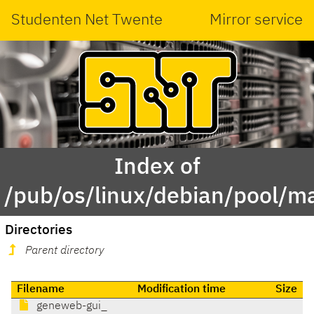
Studenten Net Twente
Mirror service
Index of
/pub/os/linux/debian/pool/m
Directories
Parent directory
Filename
Modification time
Size
geneweb-gui_