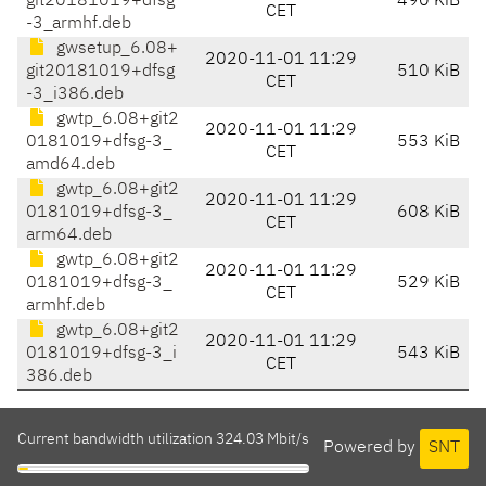
git20181019+dfsg
490 KiB
CET
-3_armhf.deb
gwsetup_6.08+
2020-11-01 11:29
git20181019+dfsg
510 KiB
CET
-3_i386.deb
gwtp_6.08+git2
2020-11-01 11:29
0181019+dfsg-3_
553 KiB
CET
amd64.deb
gwtp_6.08+git2
2020-11-01 11:29
0181019+dfsg-3_
608 KiB
CET
arm64.deb
gwtp_6.08+git2
2020-11-01 11:29
0181019+dfsg-3_
529 KiB
CET
armhf.deb
gwtp_6.08+git2
2020-11-01 11:29
0181019+dfsg-3_i
543 KiB
CET
386.deb
Current bandwidth utilization 324.03 Mbit/s
Powered by
SNT