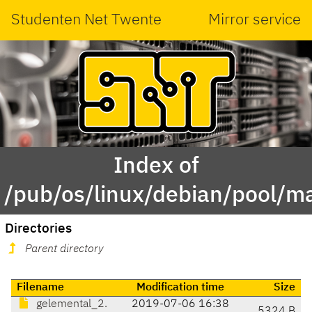
Studenten Net Twente
Mirror service
Index of
/pub/os/linux/debian/pool/m
Directories
Parent directory
Filename
Modification time
Size
gelemental_2.
2019-07-06 16:38
5324 B