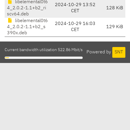
libelemental0t6
2024-10-29 13:52
4_2.0.2-1.1+b2_ri
128 KiB
CET
scv64.deb
libelemental0t6
2024-10-29 16:03
4_2.0.2-1.1+b2_s
129 KiB
CET
390x.deb
Current bandwidth utilization 522.86 Mbit/s
Powered by
SNT