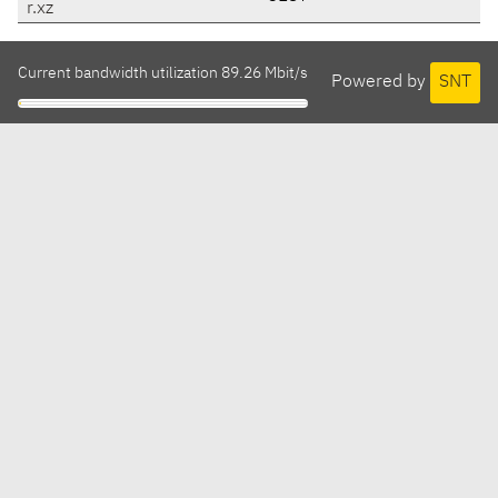
r.xz
Current bandwidth utilization 89.26 Mbit/s
Powered by
SNT