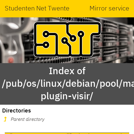
Studenten Net Twente
Mirror service
Index of
/pub/os/linux/debian/pool/ma
plugin-visir/
Directories
Parent directory