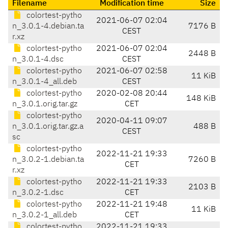
Filename
Modification time
Size
colortest-pytho
2021-06-07 02:04
n_3.0.1-4.debian.ta
7176 B
CEST
r.xz
colortest-pytho
2021-06-07 02:04
2448 B
n_3.0.1-4.dsc
CEST
colortest-pytho
2021-06-07 02:58
11 KiB
n_3.0.1-4_all.deb
CEST
colortest-pytho
2020-02-08 20:44
148 KiB
n_3.0.1.orig.tar.gz
CET
colortest-pytho
2020-04-11 09:07
n_3.0.1.orig.tar.gz.a
488 B
CEST
sc
colortest-pytho
2022-11-21 19:33
n_3.0.2-1.debian.ta
7260 B
CET
r.xz
colortest-pytho
2022-11-21 19:33
2103 B
n_3.0.2-1.dsc
CET
colortest-pytho
2022-11-21 19:48
11 KiB
n_3.0.2-1_all.deb
CET
colortest-pytho
2022-11-21 19:33