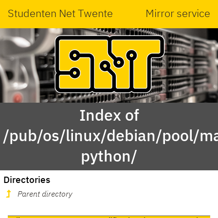
Studenten Net Twente
Mirror service
Index of
/pub/os/linux/debian/pool/ma
python/
Directories
Parent directory