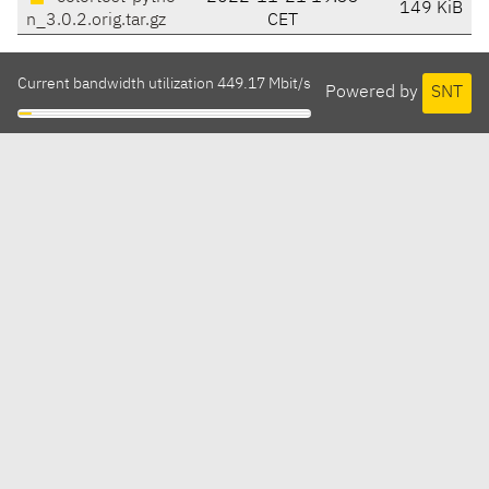
149 KiB
n_3.0.2.orig.tar.gz
CET
Current bandwidth utilization 449.17 Mbit/s
Powered by
SNT