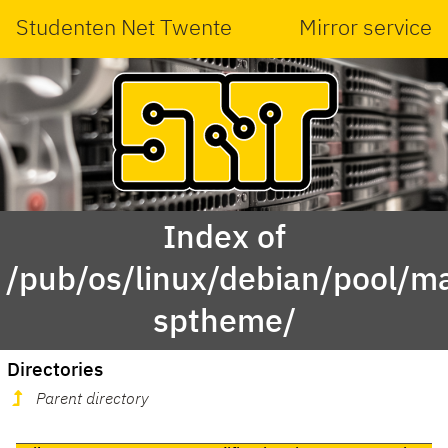
Studenten Net Twente
Mirror service
Index of
/pub/os/linux/debian/pool/ma
sptheme/
Directories
Parent directory