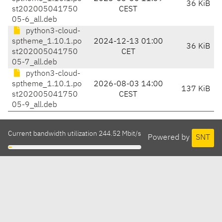
36 KiB
st202005041750
CEST
05-6_all.deb
python3-cloud-
sptheme_1.10.1.po
2024-12-13 01:00
36 KiB
st202005041750
CET
05-7_all.deb
python3-cloud-
sptheme_1.10.1.po
2026-08-03 14:00
137 KiB
st202005041750
CEST
05-9_all.deb
Current bandwidth utilization 244.52 Mbit/s
Powered by
SNT