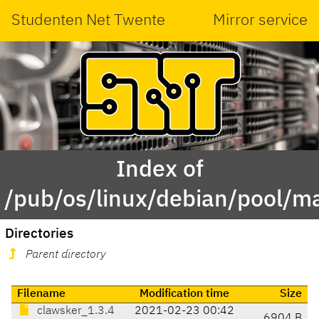
Studenten Net Twente
Mirror service
Index of
/pub/os/linux/debian/pool/ma
Directories
Parent directory
Filename
Modification time
Size
clawsker_1.3.4
2021-02-23 00:42
6904 B