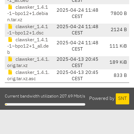
-1_all.deb
CEST
clawsker_1.4.1
2025-04-24 11:48
-1~bpo12+1.debia
7800 B
CEST
n.tar.xz
clawsker_1.4.1
2025-04-24 11:48
2124 B
-1~bpo12+1.dsc
CEST
clawsker_1.4.1
2025-04-24 11:48
-1~bpo12+1_all.de
111 KiB
CEST
b
clawsker_1.4.1.
2025-04-13 20:45
189 KiB
orig.tar.xz
CEST
clawsker_1.4.1.
2025-04-13 20:45
833 B
orig.tar.xz.asc
CEST
Current bandwidth utilization 207.69 Mbit/s
Powered by
SNT