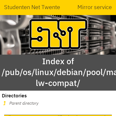
Studenten Net Twente
Mirror service
Index of
/pub/os/linux/debian/pool/ma
lw-compat/
Directories
Parent directory