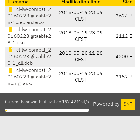
Filename
Modification time
Size
cl-lw-compat_2
2018-05-19 23:09
0160228.gitaabfe2
2624 B
CEST
8-1.debian.tar.xz
cl-lw-compat_2
2018-05-19 23:09
0160228.gitaabfe2
2112 B
CEST
8-1.dsc
cl-lw-compat_2
2018-05-20 11:28
0160228.gitaabfe2
4200 B
CEST
8-1_all.deb
cl-lw-compat_2
2018-05-19 23:09
0160228.gitaabfe2
2152 B
CEST
8.orig.tar.xz
Current bandwidth utilization 197.42 Mbit/s
Powered by
SNT