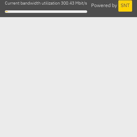
Current bandwidth utilization 300.43 Mbit/s
Powered by
SNT