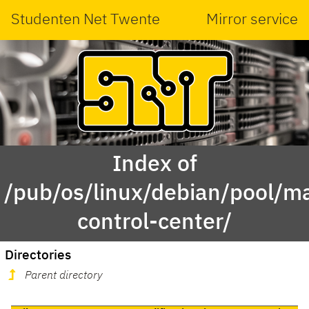
Studenten Net Twente
Mirror service
Index of
/pub/os/linux/debian/pool/m
control-center/
Directories
Parent directory