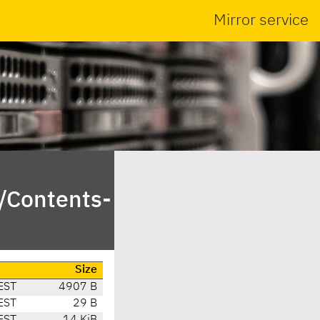
Mirror service
n/Contents-
Size
EST
4907 B
EST
29 B