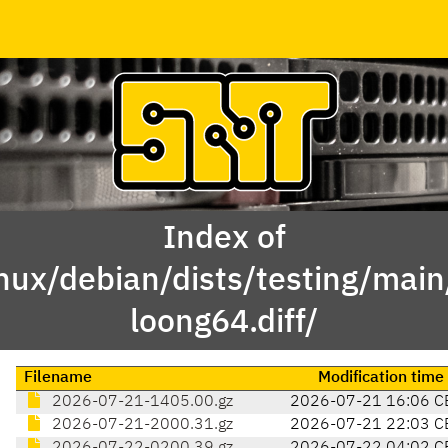
Index of
inux/debian/dists/testing/mai
loong64.diff/
Filename
Modification time
2026-07-21-1405.00.gz
2026-07-21 16:06 C
2026-07-21-2000.31.gz
2026-07-21 22:03 C