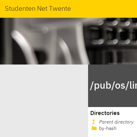
Studenten Net Twente
/pub/os/l
Directories
Parent directory
by-hash