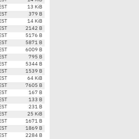
EST
14 KiB
EST
13 KiB
EST
379 B
EST
14 KiB
EST
2142 B
EST
5176 B
EST
5871 B
EST
6009 B
EST
795 B
EST
5344 B
EST
1539 B
EST
64 KiB
EST
7605 B
EST
167 B
EST
133 B
EST
231 B
EST
25 KiB
EST
1671 B
EST
1869 B
EST
2284 B