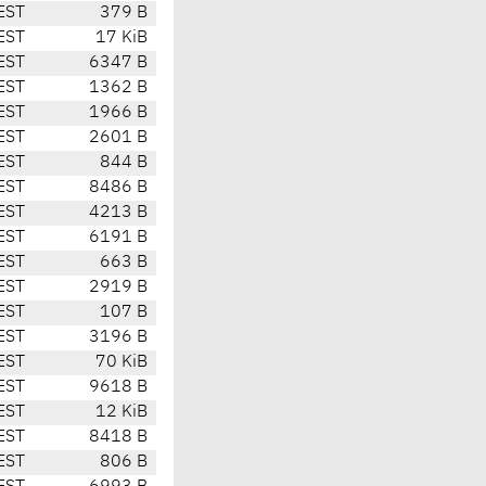
EST
379 B
EST
17 KiB
EST
6347 B
EST
1362 B
EST
1966 B
EST
2601 B
EST
844 B
EST
8486 B
EST
4213 B
EST
6191 B
EST
663 B
EST
2919 B
EST
107 B
EST
3196 B
EST
70 KiB
EST
9618 B
EST
12 KiB
EST
8418 B
EST
806 B