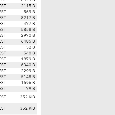
EST
6993 B
EST
2115 B
EST
569 B
EST
8217 B
EST
477 B
EST
5858 B
EST
2970 B
EST
6485 B
EST
52 B
EST
548 B
EST
1879 B
EST
6340 B
EST
2299 B
EST
5148 B
EST
1696 B
EST
79 B
EST
352 KiB
EST
352 KiB