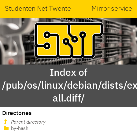
Studenten Net Twente
Mirror service
Index of
/pub/os/linux/debian/dists/e
all.diff/
Directories
Parent directory
by-hash