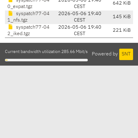
syspatch77-04
2026-05-06 19:40
642 KiB
0_expat.tgz
CEST
syspatch77-04
2026-05-06 19:40
145 KiB
1_nfs.tgz
CEST
syspatch77-04
2026-05-06 19:40
221 KiB
2_iked.tgz
CEST
Current bandwidth utilization 285.66 Mbit/s
Powered by
SNT