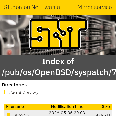
Studenten Net Twente
Mirror service
Index of
/pub/os/OpenBSD/syspatch/7
Directories
Parent directory
Filename
Modification time
Size
2026-05-06 20:03
SHA256
4295 B