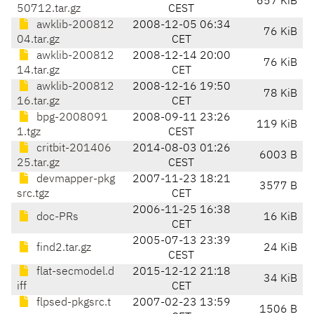
657 KiB
50712.tar.gz
CEST
awklib-200812
2008-12-05 06:34
76 KiB
04.tar.gz
CET
awklib-200812
2008-12-14 20:00
76 KiB
14.tar.gz
CET
awklib-200812
2008-12-16 19:50
78 KiB
16.tar.gz
CET
bpg-2008091
2008-09-11 23:26
119 KiB
1.tgz
CEST
critbit-201406
2014-08-03 01:26
6003 B
25.tar.gz
CEST
devmapper-pkg
2007-11-23 18:21
3577 B
src.tgz
CET
2006-11-25 16:38
doc-PRs
16 KiB
CET
2005-07-13 23:39
find2.tar.gz
24 KiB
CEST
flat-secmodel.d
2015-12-12 21:18
34 KiB
iff
CET
flpsed-pkgsrc.t
2007-02-23 13:59
1506 B