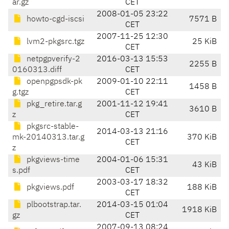
ar.gz
CET
2008-01-05 23:22
howto-cgd-iscsi
7571 B
CET
2007-11-25 12:30
lvm2-pkgsrc.tgz
25 KiB
CET
netpgpverify-2
2016-03-13 15:53
2255 B
0160313.diff
CET
openpgpsdk-pk
2009-01-10 22:11
1458 B
g.tgz
CET
pkg_retire.tar.g
2001-11-12 19:41
3610 B
z
CET
pkgsrc-stable-
2014-03-13 21:16
mk-20140313.tar.g
370 KiB
CET
z
pkgviews-time
2004-01-06 15:31
43 KiB
s.pdf
CET
2003-03-17 18:32
pkgviews.pdf
188 KiB
CET
plbootstrap.tar.
2014-03-15 01:04
1918 KiB
gz
CET
2007-09-13 08:24