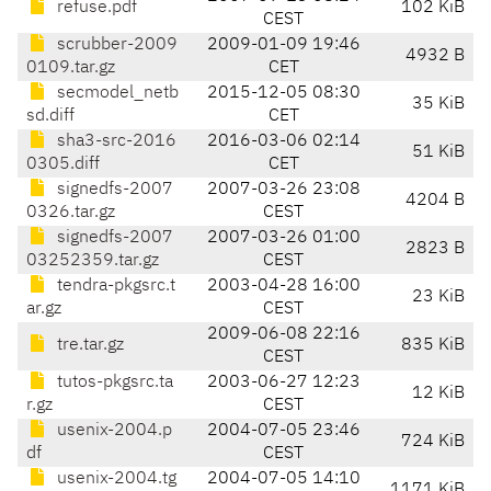
refuse.pdf
102 KiB
CEST
scrubber-2009
2009-01-09 19:46
4932 B
0109.tar.gz
CET
secmodel_netb
2015-12-05 08:30
35 KiB
sd.diff
CET
sha3-src-2016
2016-03-06 02:14
51 KiB
0305.diff
CET
signedfs-2007
2007-03-26 23:08
4204 B
0326.tar.gz
CEST
signedfs-2007
2007-03-26 01:00
2823 B
03252359.tar.gz
CEST
tendra-pkgsrc.t
2003-04-28 16:00
23 KiB
ar.gz
CEST
2009-06-08 22:16
tre.tar.gz
835 KiB
CEST
tutos-pkgsrc.ta
2003-06-27 12:23
12 KiB
r.gz
CEST
usenix-2004.p
2004-07-05 23:46
724 KiB
df
CEST
usenix-2004.tg
2004-07-05 14:10
1171 KiB