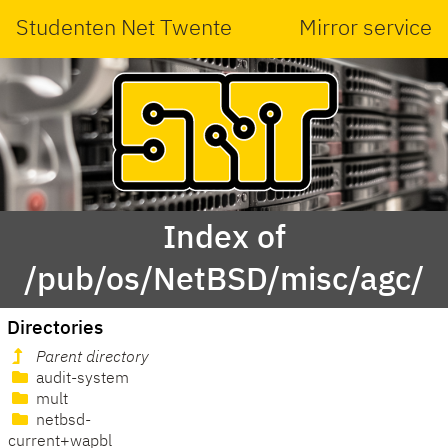
Studenten Net Twente
Mirror service
Index of
/pub/os/NetBSD/misc/agc/
Directories
Parent directory
audit-system
mult
netbsd-
current+wapbl