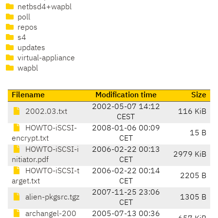
netbsd4+wapbl
poll
repos
s4
updates
virtual-appliance
wapbl
Filename
Modification time
Size
2002-05-07 14:12
2002.03.txt
116 KiB
CEST
HOWTO-iSCSI-
2008-01-06 00:09
15 B
encrypt.txt
CET
HOWTO-iSCSI-i
2006-02-22 00:13
2979 KiB
nitiator.pdf
CET
HOWTO-iSCSI-t
2006-02-22 00:14
2205 B
arget.txt
CET
2007-11-25 23:06
alien-pkgsrc.tgz
1305 B
CET
archangel-200
2005-07-13 00:36