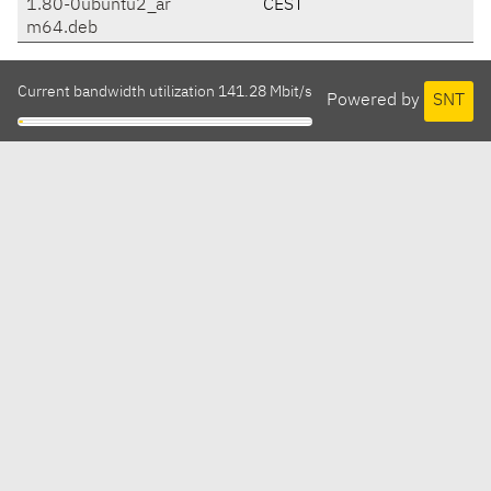
1.80-0ubuntu2_ar
CEST
m64.deb
Current bandwidth utilization 141.28 Mbit/s
Powered by
SNT