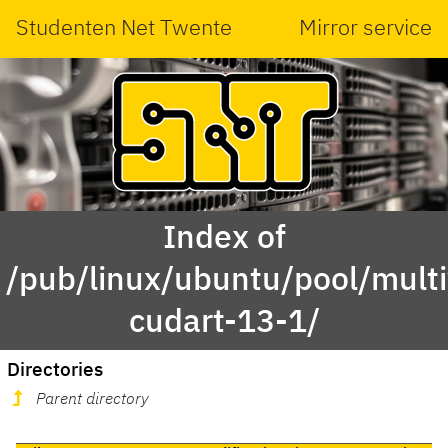
Studenten Net Twente
Mirror service
Index of
/pub/linux/ubuntu/pool/multi
cudart-13-1/
Directories
Parent directory