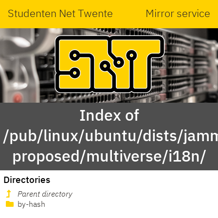
Studenten Net Twente
Mirror service
Index of
/pub/linux/ubuntu/dists/jam
proposed/multiverse/i18n/
Directories
Parent directory
by-hash