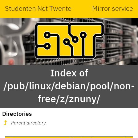
Studenten Net Twente
Mirror service
Index of
/pub/linux/debian/pool/non-
free/z/znuny/
Directories
Parent directory