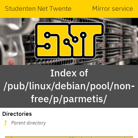
Studenten Net Twente
Mirror service
Index of
/pub/linux/debian/pool/non-
free/p/parmetis/
Directories
Parent directory