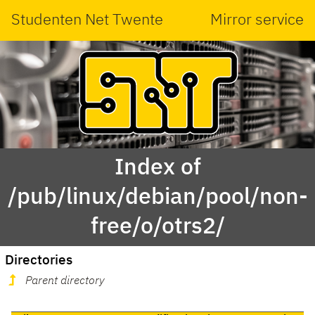
Studenten Net Twente
Mirror service
Index of
/pub/linux/debian/pool/non-
free/o/otrs2/
Directories
Parent directory