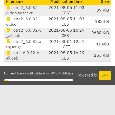
Filename
Modification time
Size
otrs2_6.0.32-
2021-08-05 11:03
39 KiB
6.debian.tar.xz
CEST
otrs2_6.0.32-
2021-08-05 11:03
1824 B
6.dsc
CEST
otrs2_6.0.32-6
2021-08-05 16:29
9688 KiB
_all.deb
CEST
otrs2_6.0.32.o
2021-03-01 12:51
41 MiB
rig.tar.gz
CET
otrs_6.0.32-6_
2021-08-05 16:29
255 KiB
all.deb
CEST
Current bandwidth utilization 495.49 Mbit/s
Powered by
SNT