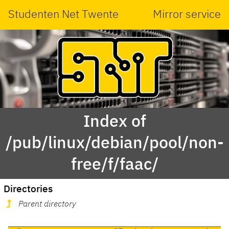
Studenten Net Twente
Mirror service
Index of
/pub/linux/debian/pool/non-
free/f/faac/
Directories
Parent directory